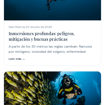
Dani Monroy
·
20 de julio de 2026
Inmersiones profundas: peligros,
mitigación y buenas prácticas
A partir de los 30 metros las reglas cambian. Narcosis
por nitrógeno, toxicidad del oxígeno, enfermedad
descompresiva o el simple cálculo del gas disponible
Leer más →
dejan de ser detalles técnicos para convertirse en
factores que marcan la diferencia entre una gran
inmersión y un accidente. En este artículo repasamos
los principales riesgos del buceo profundo, cómo
mitigarlos y qué mezclas de gases (aire, nitrox, trimix) se
recomiendan según la profundidad. Porque en El Viejo
Lobo de Mar creemos que la seguridad no resta
emoción a la inmersión: es lo que permite disfrutarla y
repetirla.