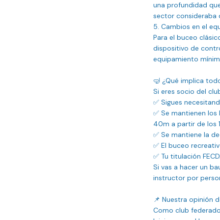
una profundidad que 
sector consideraba d
5. Cambios en el equ
Para el buceo clásico
dispositivo de contro
equipamiento mínimo 
🤿 ¿Qué implica tod
Si eres socio del cl
✅ Sigues necesitando
✅ Se mantienen los l
40m a partir de los 1
✅ Se mantiene la dec
✅ El buceo recreati
✅ Tu titulación FECD
Si vas a hacer un ba
instructor por perso
📌 Nuestra opinión d
Como club federado 