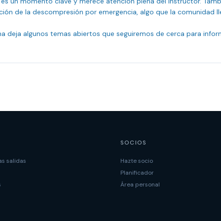
eo es un momento clave y merece atención plena del instructor. Tam
ación de la descompresión por emergencia, algo que la comunidad ll
rma deja algunos temas abiertos que seguiremos de cerca para infor
SOCIOS
s salidas
Hazte socio
Planificador
s
Área personal