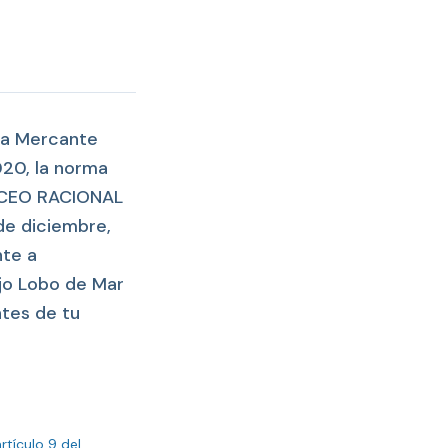
ina Mercante
020, la norma
BUCEO RACIONAL
de diciembre,
nte a
ejo Lobo de Mar
ntes de tu
tículo 9 del 