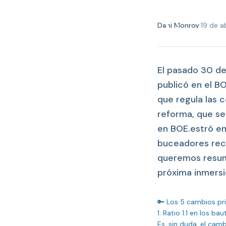
Nueva reforma del Real D
esto es lo que cambia par
Dani Monroy
·
19 de a
El pasado 30 de
publicó en el B
que regula las 
reforma, que se
en BOE.estró en
buceadores recr
queremos resumi
próxima inmersi
🔑 Los 5 cambios pr
1. Ratio 1:1 en los b
Es, sin duda, el camb