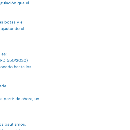
gulación que el 
s botas y el 
ajustando el 
es:

l RD 550/2020)

onado hasta los 
ada

 partir de ahora, un 
s bautismos. 