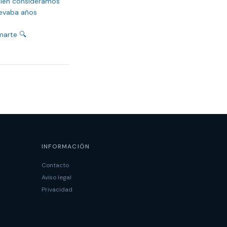
bién consideramos 
evaba años 
marte 🔍
INFORMACIÓN
Contacto
Aviso legal
Privacidad