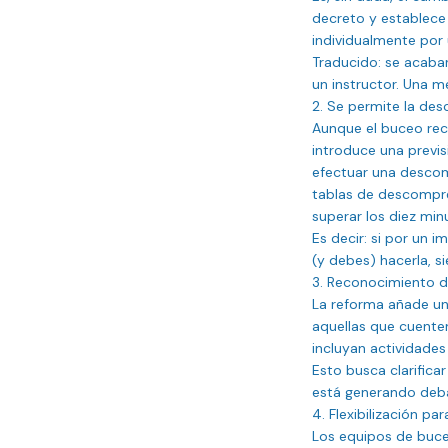
decreto y establece
individualmente por
Traducido: se acabar
un instructor. Una m
2. Se permite la de
Aunque el buceo rec
introduce una previ
efectuar una descomp
tablas de descompres
superar los diez minu
Es decir: si por un
(y debes) hacerla, s
3. Reconocimiento de
La reforma añade un
aquellas que cuenten
incluyan actividades 
Esto busca clarifica
está generando debat
4. Flexibilización pa
Los equipos de buce