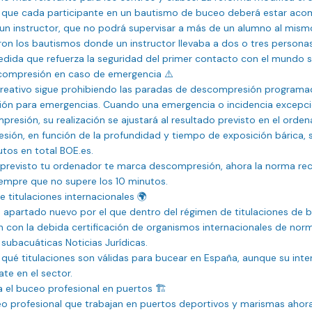
 que cada participante en un bautismo de buceo deberá estar ac
 un instructor, que no podrá supervisar a más de un alumno al mism
on los bautismos donde un instructor llevaba a dos o tres personas 
edida que refuerza la seguridad del primer contacto con el mundo s
scompresión en caso de emergencia ⚠️

reativo sigue prohibiendo las paradas de descompresión programada
sión para emergencias. Cuando una emergencia o incidencia excepcio
resión, su realización se ajustará al resultado previsto en el orde
ión, en función de la profundidad y tiempo de exposición bárica, s
tos en total BOE.es.

 imprevisto tu ordenador te marca descompresión, ahora la norma r
iempre que no supere los 10 minutos.

 titulaciones internacionales 🌍

 apartado nuevo por el que dentro del régimen de titulaciones de 
 con la debida certificación de organismos internacionales de norm
subacuáticas Noticias Jurídicas.

r qué titulaciones son válidas para bucear en España, aunque su inte
e en el sector.

ra el buceo profesional en puertos 🏗️

o profesional que trabajan en puertos deportivos y marismas ahora