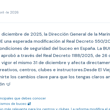
ecreto 550/2020:
a los buceadores"
bril de 2026
 diciembre de 2025, la Dirección General de la Mar
OE una esperada modificación al Real Decreto 550/2
condiciones de seguridad del buceo en España. La 
 aprobó a través del Real Decreto 1188/2025, de 26 
 vigor el mismo 31 de diciembre y afecta directame
eativos, centros, clubes e instructores.Desde El Vi
rte los cambios clave para que los tengas claros a
ón 🤿
incipales que debes conocer

autismos de buceo 🔐

io más relevante para los centros y clubes. La reforma modifica el ar