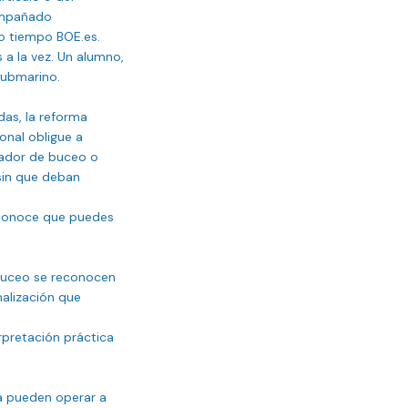
ompañado 
o tiempo BOE.es.

a la vez. Un alumno, 
ubmarino.

s, la reforma 
nal obligue a 
nador de buceo o 
in que deban 
econoce que puedes 
buceo se reconocen 
alización que 
rpretación práctica 
 pueden operar a 