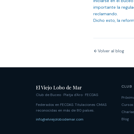
Iniciarse en el buc
importante la regul
reclamando.

Dicho esto, la refo
Volver al blog
CLUB
El Viejo Lobo de Mar
Club de Buceo · Platja d'Aro · FECDAS
Próxima
Federados en FECDAS. Titulaciones CMAS
Cursos
reconocidas en más de 80 países.
Charla
Blog
info@elviejolobodemar.com