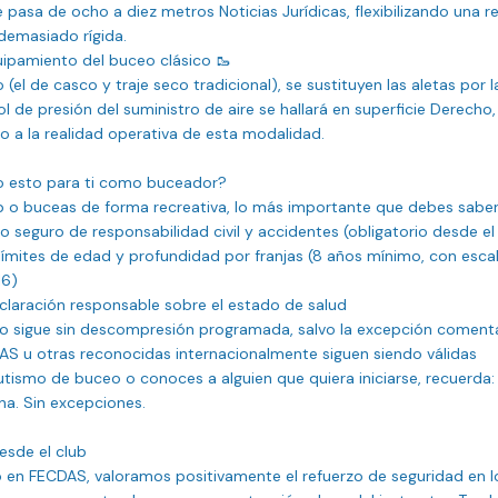
pasa de ocho a diez metros Noticias Jurídicas, flexibilizando una re
emasiado rígida.

ipamiento del buceo clásico 🥾

 (el de casco y traje seco tradicional), se sustituyen las aletas por la
l de presión del suministro de aire se hallará en superficie Derecho, 
a la realidad operativa de esta modalidad.

o esto para ti como buceador?

ub o buceas de forma recreativa, lo más importante que debes saber 
 seguro de responsabilidad civil y accidentes (obligatorio desde e
ímites de edad y profundidad por franjas (8 años mínimo, con escal
6)

laración responsable sobre el estado de salud

vo sigue sin descompresión programada, salvo la excepción coment
AS u otras reconocidas internacionalmente siguen siendo válidas

utismo de buceo o conoces a alguien que quiera iniciarse, recuerda: a
na. Sin excepciones.

esde el club

en FECDAS, valoramos positivamente el refuerzo de seguridad en lo