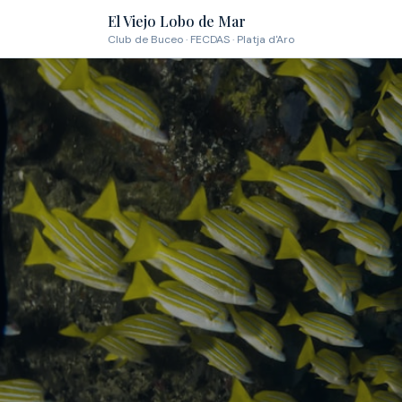
El Viejo Lobo de Mar
Club de Buceo · FECDAS · Platja d'Aro