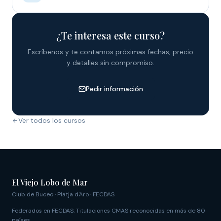
¿Te interesa este curso?
Escríbenos y te contamos próximas fechas, precio
y detalles sin compromiso.
Pedir información
Ver todos los cursos
El Viejo Lobo de Mar
Club de Buceo · Platja d'Aro · FECDAS
Federados en FECDAS. Titulaciones CMAS reconocidas en más de 80
países.