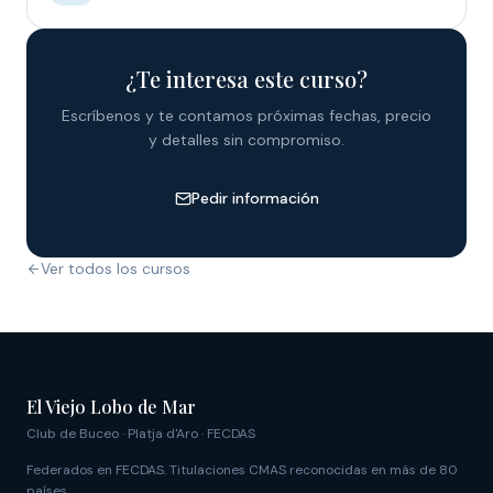
¿Te interesa este curso?
Escríbenos y te contamos próximas fechas, precio
y detalles sin compromiso.
Pedir información
Ver todos los cursos
El Viejo Lobo de Mar
Club de Buceo · Platja d'Aro · FECDAS
Federados en FECDAS. Titulaciones CMAS reconocidas en más de 80
países.