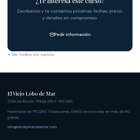
¿Te interesa este curso?
Escríbenos y te contamos próximas fechas, precio
y detalles sin compromiso.
Pedir información
Ver todos los cursos
El Viejo Lobo de Mar
Club de Buceo · Platja d'Aro · FECDAS
Federados en FECDAS. Titulaciones CMAS reconocidas en más de 80
países.
info@elviejolobodemar.com